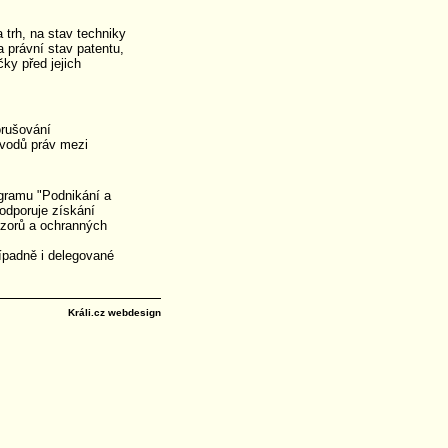
trh, na stav techniky
a právní stav patentu,
ky před jejich
orušování
evodů práv mezi
gramu "Podnikání a
podporuje získání
vzorů a ochranných
řípadně i delegované
Králi.cz webdesign