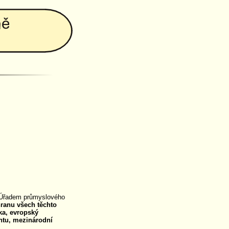
d Úřadem průmyslového
hranu všech těchto
ka, evropský
ntu, mezinárodní