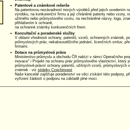
Patentové a známkové rešerše
Na patentovou nezávadnost nových výrobků před jejich uvedením na 
výrobku, na konkurenční firmu a její chráněné patenty nebo vzory, n
užitného nebo průmyslového vzoru, na nechráněné názvy, loga, znač
přihlášením k ochraně,
na ochranné známky konkurenčních firem.
Konzultační a poradenské služby
V oblasti vhodnosti ochrany, patentů, vzorů, ochranných známek, p
průmyslových práv, nekalosoutěžního jednání, licenčních smluv, př
firmami.
Dotace na průmyslová práva
Ministerstvo průmyslu a obchodu ČR nabízí v rámci Operačního pro
inovace" i Projekt na ochranu práv průmyslového vlastnictví, který 
průmyslově-právní ochrany patentů, užitných vzorů, průmyslových 
známek - viz
stránky Czechinvest
Naše kancelář zajišťuje poradenství ve věci získání této podpory, p
vyřízení žádostí o podporu na základě plné moci.