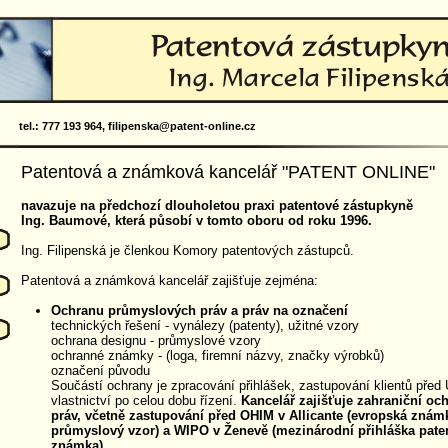
tel.: 777 193 964,
filipenska@patent-online.cz
Patentová a známková kancelář "PATENT ONLINE"
navazuje na předchozí dlouholetou praxi patentové zástupkyně
Ing. Baumové, která působí v tomto oboru od roku 1996.
Ing. Filipenská je členkou Komory patentových zástupců.
Patentová a známková kancelář zajišťuje zejména:
Ochranu průmyslových práv a práv na označení
technických řešení - vynálezy (patenty), užitné vzory
ochrana designu - průmyslové vzory
ochranné známky - (loga, firemní názvy, značky výrobků)
označení původu
Součástí ochrany je zpracování přihlášek, zastupování klientů pře
vlastnictví po celou dobu řízení.
Kancelář zajišťuje zahraniční oc
práv, včetně zastupování před OHIM v Allicante (evropská znám
průmyslový vzor) a WIPO v Ženevě (mezinárodní přihláška pate
známka).